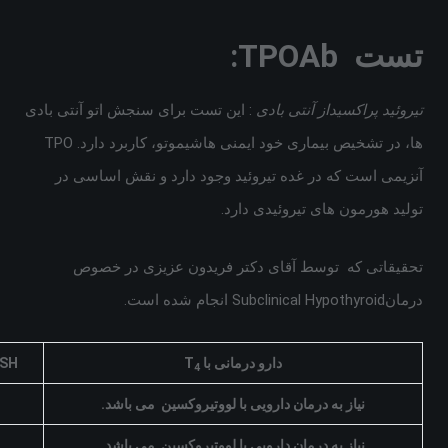
تست
TPOAb
:
تیروئید پراکسیداز آنتی بادی
: این تست برای سنجش اتو آنتی بادی
ها، در تشخیص بیماری خود ایمنی هاشیموتو، کاربرد دارد. TPO
آنزیمی است که در غده تیروئید وجود دارد و نقش اساسی در
تولید هورمون های تیروئیدی دارد.
تحقیقاتی که توسط آقای دکتر فریدون عزیزی در خصوص
درمانSubclinical Hypothyroid انجام شده است.
دارو درمانی با
T
TSH
4
نیاز به درمان دارویی با لووتیروکسین می باشد
.
نیاز به درمان دارویی با لووتیروکسین می باشد.