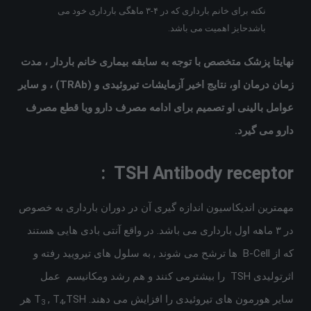
نکته برای خانم بارداری که در ۴-۳ ماهگی بارداری خود می
باشدحایز اهمیت می باشد.
نهایتا
پزشک متخصص با توجه به سابقه بیماری خانم باردار ، مدت
زمان درمان او، نتایج اخیر آزمایشات تیروئیدی و
(TRAb)
، و سایر
عوامل بالینی او تصمیم برای ادامه مصرف دارو ویا قطع مصرف
دارو می گیرد.
TSH Antibody receptor :
مهمترین اندیکاسیون اندازه گیری آن در دوران بارداری به خصوص
در ۳ ماهه اول بارداری می باشد. در واقع آنتی بادی هایی هستند
که از B-Cell ها ترشح می شوند , به سلول های تیرویید رفته و
اثرتولیدی TSH را بیشترمی کنند و هم رشد ومکانیسم عمل
سایر هورمون های تیروئیدی را افزایش می دهند. T
, T
,TSH هر
3
4