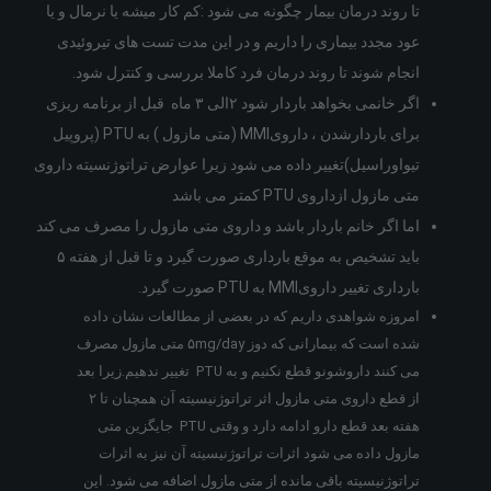
تا روند درمان بیمار چگونه می شود :کم کار میشه یا نرمال و یا
عود مجدد بیماری را داریم و در این مدت تست های تیروئیدی
انجام شوند تا روند درمان فرد کاملا بررسی و کنترل شود.
اگر خانمی بخواهد باردار شود ۲الی ۳ ماه قبل از برنامه ریزی
برای باردارشدن ، دارویMMI (متی مازول ) به PTU (پروپیل
تیواوراسیل)تغییر داده می شود زیرا عوارض تراتوژنسیته داروی
متی مازول ازداروی PTU کمتر می باشد
اما اگر خانم باردار باشد و داروی متی مازول را مصرف می کند
باید تشخیص به موقع بارداری صورت گیرد و تا قبل از هفته ۵
بارداری تغییر دارویMMI به PTU صورت گیرد.
امروزه شواهدی داریم که در بعضی از مطالعات نشان داده
شده است که بیمارانی که دوز ۵mg/day متی مازول مصرف
می کنند داروشونو قطع نکنیم و به PTU تغییر ندهیم.زیرا بعد
از قطع داروی متی مازول اثر تراتوژنیسیته آن همچنان تا ۲
هفته بعد قطع دارو ادامه دارد و وقتی PTU جایگزین متی
مازول داده می شود اثرات تراتوژنیسیته آن نیز به اثرات
تراتوژنیسیته باقی مانده از متی مازول اضافه می شود. این