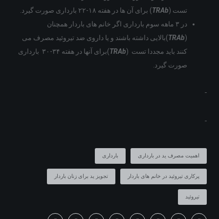
تست (
TRAb
) برای آن ها در هفته ۱۸-۲۲ بارداری صورت گیرد.
در ۳ ماهه سوم بارداری اگر خانم های باردار همچنان
(
TRAb
)بالایی داشته باشند و یا داروی ضد تیروئید مصرف می
کنند باید مجددا تست (
TRAb
)برای آنها در هفته ۳۴-۳۰ بارداری
صورت گیرد.
اهمیت مصرف ید در بارداری
بارداری
پرکاری تیروئید در خانم های باردار
تجویز ید برای زنان باردار
تیروئید