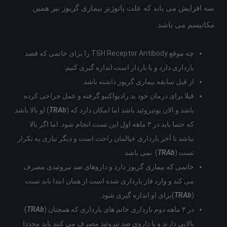
سه افزایش می یابد که علت پاتوژنز بیماری گریوز نیز همین
مکانیسم می باشد.
چه موقع TSH Receptor Antibody را برای خانمی که قصد
بارداری دارد و یا باردار است اندازه گیری کنیم:
از قبل سابقه بیماری گریوز داشته باشد.
قبلا برای درمان خود ید رادیواکتیو گرفته و عمل جراحی کرده
باشد و الان یوتیروئید باشد اما امکان دارد که (
TRAb
) او بالا باشد
که حتما باید در ۳ ماهه اول این تست انجام شود. اما اگر بالا
نباشد تا آخر بارداری خیالمان راحت است و دیگر نیازی به تکرار
تست (
TRAb
) نمی باشد.
خانمی که بیماری گریوز دارد و داروهای ضد تیروئیدی مصرف
می کند و وارد فاز بارداری شده است از همان ابتدا باید تست
(
TRAb
)برای او اندازه گیری شود.
در ۳ ماهه دوم بارداری خانم های بارداری که همچنان (
TRAb
)
بالایی دارند و یا داروی ضد تیروئید مصرف می کنند باید مجددا