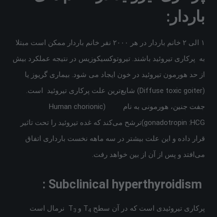
باردار:
۱ الی ۲ خانم باردار در هر ۲۰۰۰ نفر خانم باردار ممکن است مبتلا
به پرکاری تیروئید باشند. تیروتوکسیکوزیس در نتیجه عملکرد بیش
از حد هورمون تیروئید در خون ایجاد می شود. بیماری گریوز یا
(Diffuse toxic goiter) شایع‌ترین علت پرکاری تیروئید است.
جفت جنین، هورمونی به نام (Human chorionic
gonadotropin :HCG)ترشح می‌کند که غده تیروئید را تحت تاثیر
قرار داده و این علت بیشتر در سه ماهه نخست بارداری اتفاق
می‌افتد و پس از آن از بین خواهد رفت.
Subclinical hyperthyroidism :
پرکاری تیروئیدی است که در آن سطح T
و T
نرمال است
3
4