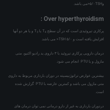
و۵/۰TSH<می باشد.
Over hyperthyroidism :
پرکاری تیروئیدی است که در آن سطح T
یا T
و یا هر دو آنها
3
4
افزایش یافته است و ۵/۰ TSH< می باشد.
درمان دارویی پرکاری تیروئید با ۳ داروی ید رادیو اکتیو، متی
مازول و یا PTU انجام می شود.
بیشترین عوارض تراتوژنیسیته در دوران بارداری مربوط به داروی
متی مازول می باشد و کمترین عارضه با PTU گزارش شده
است.
دردوران بارداری به غیر از دارو درمانی نمی توان درمان های