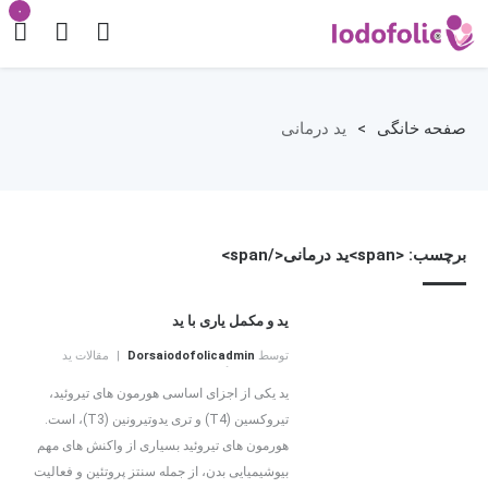
۰
صفحه خانگی
>
ید درمانی
برچسب: <span>ید درمانی</span>
ید و مکمل یاری با ید
توسط
Dorsaiodofolicadmin
مقالات ید
بدون دیدگاه
ید یکی از اجزای اساسی هورمون های تیروئید،
تیروکسین (T4) و تری یدوتیرونین (T3)، است.
هورمون های تیروئید بسیاری از واکنش های مهم
بیوشیمیایی بدن، از جمله سنتز پروتئین و فعالیت