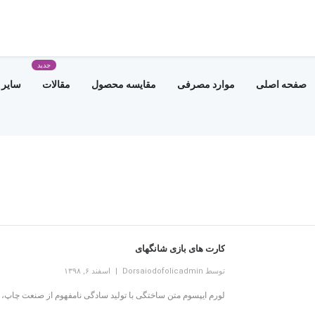
جدید
صفحه اصلی
موارد مصرفی
مقایسه محصول
مقالات
سایر 
کارت های بازی شانگهای
توسط Dorsaiodofolicadmin
اسفند ۶, ۱۳۹۸
لورم ایپسوم متن ساختگی با تولید سادگی نامفهوم از صنعت چاپ، و